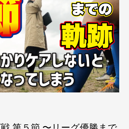
グ戦 第５節 〜リーグ優勝まで