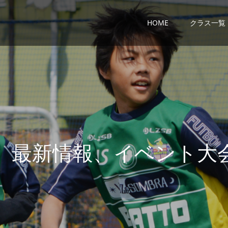
HOME
クラス一覧
、
最
新
情
報
、
イ
ベ
ン
ト
大