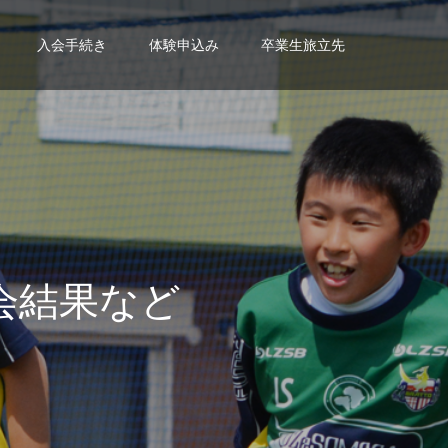
入会手続き
体験申込み
卒業生旅立先
会
結
果
な
ど