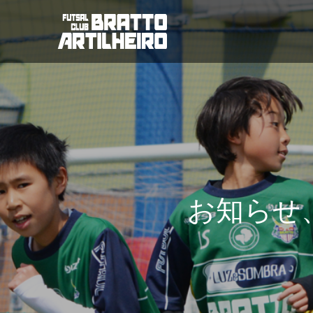
お
知
ら
せ